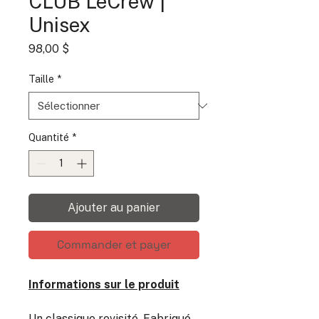
CLUB LeCrew |
Unisex
Prix
98,00 $
Taille
*
Quantité
*
Ajouter au panier
Commander et payer
Informations sur le produit
Un classique revisité. Fabriqué