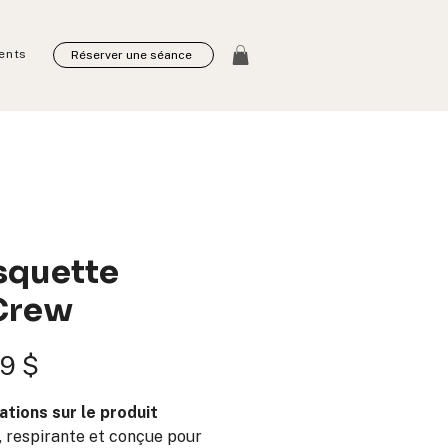
ents
Réserver une séance
squette
Crew
Prix
9 $
ations sur le produit
, respirante et conçue pour