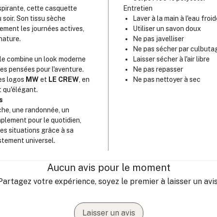
spirante, cette casquette
Entretien
Sang
 soir. Son tissu sèche
Laver à la main à l'eau froid
Tail
ment les journées actives,
Utiliser un savon doux
Con
 nature.
Ne pas javelliser
Fabr
Ne pas sécher par culbuta
 elle combine un look moderne
Laisser sécher à l'air libre
es pensées pour l'aventure.
Ne pas repasser
es logos
MW
et
LE CREW
, en
Ne pas nettoyer à sec
t qu'élégant.
s
che, une randonnée, un
mplement pour le quotidien,
es situations grâce à sa
ustement universel.
Aucun avis pour le moment
Partagez votre expérience, soyez le premier à laisser un avis
Laisser un avis