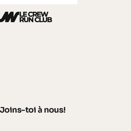
infos@lecrewrunclub.ca
Joins-toi à nous!